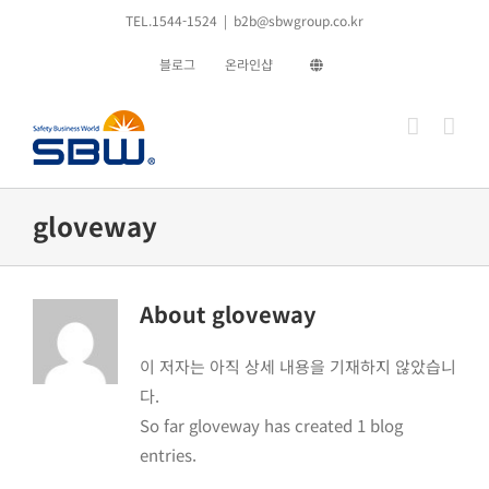
콘
TEL.1544-1524
|
b2b@sbwgroup.co.kr
텐
블로그
온라인샵
츠
로
건
너
뛰
gloveway
기
About
gloveway
이 저자는 아직 상세 내용을 기재하지 않았습니
다.
So far gloveway has created 1 blog
entries.