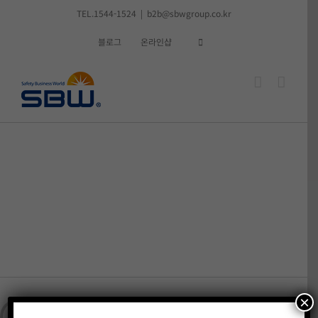
콘
TEL.1544-1524
|
b2b@sbwgroup.co.kr
텐
블로그
온라인샵
츠
로
건
너
뛰
기
×
온라인쇼핑몰