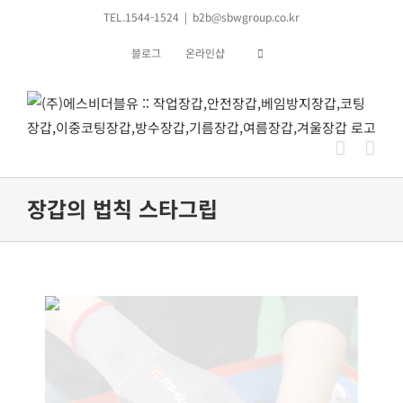
콘
TEL.1544-1524
|
b2b@sbwgroup.co.kr
텐
블로그
온라인샵
츠
로
건
너
뛰
기
장갑의 법칙 스타그립